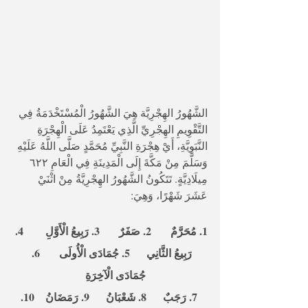
الشَّهُورُ الهِجْرِيَّة هِيَ الشَّهُورُ الْمُسْتَخْدَمَةُ فِي 
التَّقْوِيمِ الهِجْرِيِّ الَّذِي يَعْتَمِدُ عَلَى الْهِجْرَةِ 
النَّبَوِيَّةِ، أَيْ هِجْرَةِ النَّبِيِّ مُحَمَّدٍ صَلَّى اللَّهُ عَلَيْهِ 
وَسَلَّمَ مِنْ مَكَّةَ إِلَى الْمَدِينَةِ فِي الْعَامِ ٦٢٢ 
مِيلَادِيَّةٍ. تَتَكُونُ الشَّهُورُ الهِجْرِيَّةُ مِنْ اثْنَيْ 
عَشَرَ شَهْرًا، وَهِيَ:
1. مُحَرَّمٌ       2. صَفَرٌ       3. رَبِيعُ الْأَوَّلِ        4. 
رَبِيعُ الثَّانِي      5. جُمَادَى الْأُولَى       6. 
جُمَادَى الْآخِرَةِ    
  7. رَجَبٌ      8. شَعْبَانُ      9. رَمَضَانُ    10. 