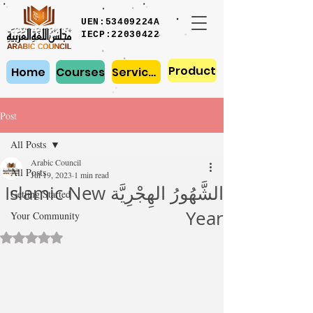
UEN:53409224A
IECP:22030422
Product
Home
Courses
Services
Post
All Posts
Arabic Council
All Posts
Jul 19, 2023
1 min read
الشَّهُورُ الهِجْرِيَّة Islamic New
Getting Started
Year
Your Community
Rated NaN out of 5 stars.