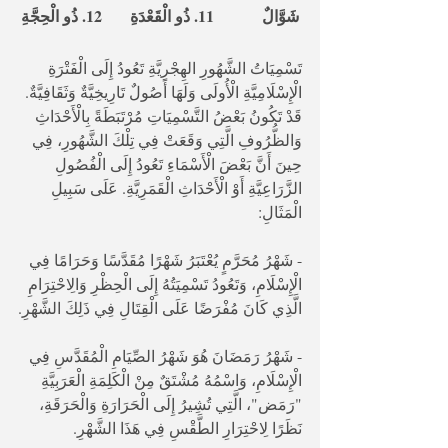
شَوَّالٌ            11. ذُو الْقَعْدَةِ       12. ذُو الْحِجَّةِ
تَسْمِيَاتُ الشَّهُورِ الهِجْرِيَّةِ تَعُودُ إِلَى الْفَتْرَةِ 
الْإِسْلَامِيَّةِ الْأُولَى وَلَهَا أَصُولٌ تَارِيخِيَّةٌ وَثَقَافِيَّةٌ. 
قَدْ تَكُونُ بَعْضُ التَّسْمِيَاتِ مُرْتَبَطَةً بِالْأَحْدَاثِ 
وَالظُّرُوفِ الَّتِي وَقَعَتْ فِي تِلْكَ الشَّهُورِ، فِي 
حِينَ أَنَّ بَعْضَ الْأَسْمَاءِ تَعُودُ إِلَى الْفُصُولِ 
الزَّرَاعِيَّةِ أَوْ الْأَحْدَاثِ الْقَمَرِيَّةِ. عَلَى سَبِيلِ 
الْمَثَالِ:
- شَهْرُ مُحَرَّمٍ يُعْتَبَرُ شَهْرًا مُقَدَّسًا وَحَرَامًا فِي 
الْإِسْلَامِ، وَتَعُودُ تَسْمِيَتُهُ إِلَى الْحِظْرِ وَالِاحْتِرَامِ 
الَّذِي كَانَ مُفْرَضًا عَلَى الْقِتَالِ فِي ذَلِكَ الشَّهْرِ.
- شَهْرُ رَمَضَانَ هُوَ شَهْرُ الصِّيَامِ الْمُقَدَّسِ فِي 
الْإِسْلَامِ، وَاسْمُهُ مُشْتَقٌ مِنْ الْكَلِمَةِ الْعَرَبِيَّةِ 
"رَمَض"، الَّتِي تُشِيرُ إِلَى الْحَرَارَةِ وَالْحَرَقَةِ، 
نَظَرًا لِاحْتِرَارِ الطَّقْسِ فِي هَذَا الشَّهْرِ.