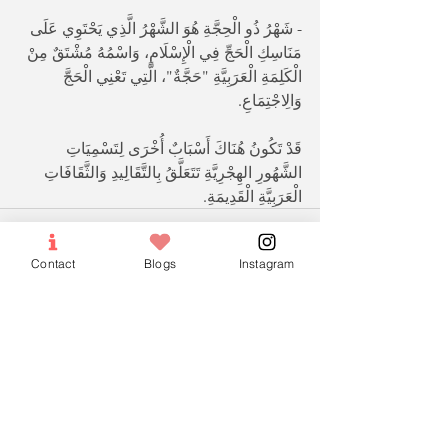
- شَهْرُ ذُو الْحِجَّةِ هُوَ الشَّهْرُ الَّذِي يَحْتَوِي عَلَى 
مَنَاسِكِ الْحَجِّ فِي الْإِسْلَامِ، وَاسْمُهُ مُشْتَقٌ مِنْ 
الْكَلِمَةِ الْعَرَبِيَّةِ "حَجَّةٌ"، الَّتِي تَعْنِي الْحَجَّ 
وَالِاجْتِمَاعِ.
قَدْ تَكُونُ هُنَاكَ أَسْبَابٌ أُخْرَى لِتَسْمِيَاتِ 
الشَّهُورِ الهِجْرِيَّةِ تَتَعَلَّقُ بِالتَّقَالِيدِ وَالثَّقَافَاتِ 
الْعَرَبِيَّةِ الْقَدِيمَةِ.
Contact
Blogs
Instagram
Recent Posts
See All