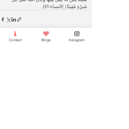
شَيْءٍ مُقِيتًا} [النساء:85].
Contact
Blogs
Instagram
Recent Posts
See All