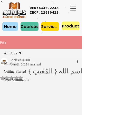
UEN:53409224A
IECP:22030422
Product
Home
Courses
Services
Post
All Posts
Arabic Council
All Posts
Jun 21, 2022
1 min read
اسم الله { المُقيتِ }
Getting Started
Rated NaN out of 5 stars.
Your Community