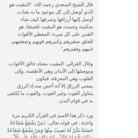
قال الشيخ السعدي رحمه الله: "المقيت هو 
الذي أوصل إلى كل موجود ما به يقتات، 
أوصل إليها أرزاقها وصرفها كيف شاء 
بحكمته وحمده، هو المقيت تلخيصًا، هو 
القدير على كل شيء، المعطي الأقوات 
للخلق صغيرهم وكبيرهم قويهم وضعفيهم، 
غنيهم وفقيرهم" .
وقال الغزالي: المقيت معناه خالق الأقوات، 
وموصلها إلى الأبدان وهي الأطعمة، وإلى 
القلوب وهي المعرفة، فيكون 
بمعنى الرزاق إلا أنه أخص منه إذ الرزق 
يتناول القوت وغير القوت، والقوت ما يُكتفى 
به في قوام البدن .
ورد ذكر هذا الاسم في القرآن الكريم مرة 
واحدة ، في قوله تعالى: {مَنْ يَشْفَعْ شَفَاعَةً 
حَسَنَةً يَكُنْ لَهُ نَصِيبٌ مِنْهَا وَمَنْ يَشْفَعْ شَفَاعَةً 
سَيِّئَةً يَكُنْ لَهُ كِفْلٌ مِنْهَا وَكَانَ اللَّهُ عَلَى كُلِّ 