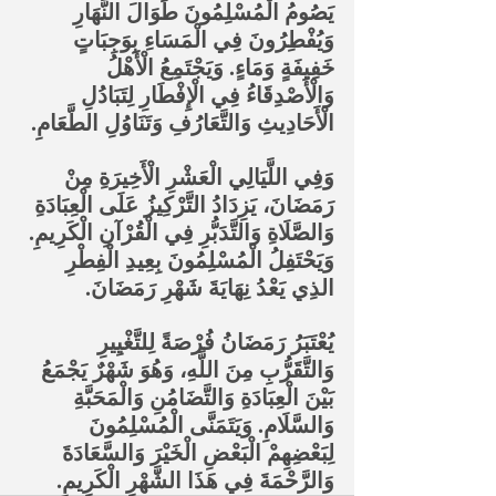
يَصُومُ الْمُسْلِمُونَ طَوَالَ النَّهَارِ 
وَيُفْطِرُونَ فِي الْمَسَاءِ بِوَجِبَاتٍ 
خَفِيفَةٍ وَمَاءٍ. وَيَجْتَمِعُ الْأَهْلُ 
وَالْأَصْدِقَاءُ فِي الْإِفْطَارِ لِتَبَادُلِ 
الْأَحَادِيثِ وَالتَّعَارُفِ وَتَنَاوُلِ الطَّعَامِ.
وَفِي اللَّيَالِي الْعَشْرِ الْأَخِيرَةِ مِنْ 
رَمَضَانَ، يَزِدَادُ التَّرْكِيزُ عَلَى الْعِبَادَةِ 
وَالصَّلَاةِ وَالتَّدَبُّرِ فِي الْقُرْآنِ الْكَرِيمِ. 
وَيَحْتَفِلُ الْمُسْلِمُونَ بِعِيدِ الْفِطْرِ 
الذِي يَعْدُ نِهَايَةَ شَهْرِ رَمَضَانَ.
يُعْتَبَرُ رَمَضَانُ فُرْصَةً لِلتَّغْيِيرِ 
وَالتَّقَرُّبِ مِنَ اللَّهِ، وَهُوَ شَهْرٌ يَجْمَعُ 
بَيْنَ الْعِبَادَةِ وَالتَّضَامُنِ وَالْمَحَبَّةِ 
وَالسَّلَامِ. وَيَتَمَنَّى الْمُسْلِمُونَ 
لِبَعْضِهِمْ الْبَعْضِ الْخَيْرَ وَالسَّعَادَةَ 
وَالرَّحْمَةَ فِي هَذَا الشَّهْرِ الْكَرِيمِ.