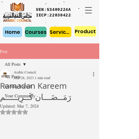
UEN:53409224A
IECP:22030422
Product
Home
Courses
Services
Post
All Posts
Arabic Council
All Posts
Mar 28, 2023
1 min read
Ramadan Kareem
Getting Started
رَمَــضَـــان كَــرِيـــــم
Your Community
Updated:
Mar 7, 2024
Rated NaN out of 5 stars.