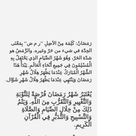
رَمَضَانُ: كَلِمَة مِنْ الاَضِلِ "ر م ض" بِمَعْنَى 
الحِدّة في شيء من حَرّ وغيره. والرَّمَضُ هو 
شدّة الحَرّ، وَهُوَ شَهْرُ الصِّيَامِ الذِي يَحْتَفِلُ بِهِ 
الْمُسْلِمُونَ فِي جَمِيعِ أَنْحَاءِ الْعَالَمِ. يَبْدَأُ هَذَا 
الشَّهْرُ الْمُبَارَكُ عِنْدَمَا يَظْهَرُ هِلَالُ شَهْرِ 
رَمَضَانَ وَيَنْتَهِي عِنْدَمَا يَظْهَرُ هِلَالُ شَهْرِ شَوَّال.
يُعْتَبَرُ شَهْرُ رَمَضَانَ فُرْصَةً لِلتَّوْبَةِ 
وَالتَّغْيِيرِ وَالتَّقَرُّبِ مِنَ اللَّهِ. وَيَتْمُ 
ذَلِكَ مِنْ خِلَالِ الصِّيَامِ وَالصَّلَاةِ 
وَالتَّسْبِيحِ وَالتَّدَبُّرِ فِي الْقُرْآنِ 
الْكَرِيمِ.