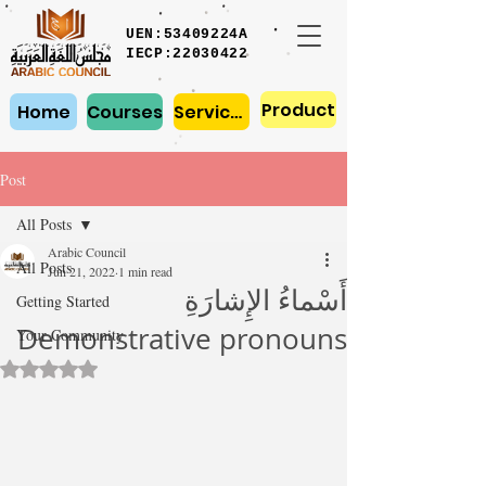
UEN:53409224A
IECP:22030422
Product
Home
Courses
Services
Post
All Posts
Arabic Council
All Posts
Jun 21, 2022
1 min read
أَسْماءُ الإِشارَةِ
Getting Started
Demonstrative pronouns
Your Community
Rated NaN out of 5 stars.