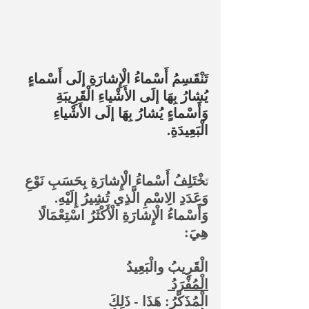
تَنْقَسِمُ أَسْماءُ الْإِشارَةِ إلَى أَسْماءٍ 
يُشارُ بِهَا إلَى الأَشْياءِ الْقَرِيبَةِ 
وَأَسْماءٍ يُشارُ بِهَا إلَى الأَشْياءِ 
الْبَعِيدَةِ. 
خْتَلِفُ أَسْماءُ الْإِشارَةِ بِحَسَبِ نَوْعِ 
تَ
وَعَدَدِ الِاسْمِ الَّذِي تُشِيرُ إِلَيْهِ. 
وَأَسْماءُ الْإِشارَةِ الْأَكْثَرُ اسْتِعْمَالًا 
هِيَ:
الْقَرِيبُ والْبَعِيدُ
الْمُفْرَدُ 
الْمُذَكَّرُ: هَذَا - ذَلِكَ