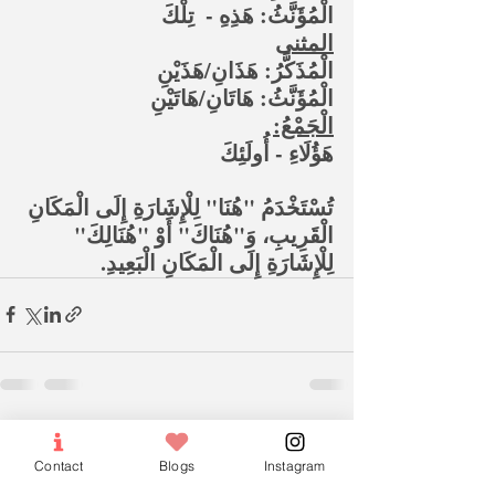
الْمُؤَنَّثُ: هَذِهِ -  تِلْكَ
المثنى
الْمُذَكَّرُ: هَذَانِ/هَذَيْنِ
الْمُؤَنَّثُ: هَاتَانِ/هَاتَيْنِ
الْجَمْعُ:
هَؤُلَاءِ - أُولَئِكَ
تُسْتَخْدَمُ "هُنَا" لِلْإِشَارَةِ إِلَى الْمَكَانِ 
الْقَرِيبِ، وَ"هُنَاكَ" أَوْ "هُنَالِكَ" 
لِلْإِشَارَةِ إِلَى الْمَكَانِ الْبَعِيدِ.
Recent Posts
See All
Contact
Blogs
Instagram